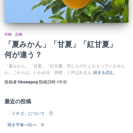
作物 品種
「夏みかん」「甘夏」「紅甘夏」
何が違う？
「夏みかん」「甘夏」「紅甘夏」同じものだとおもっていません
か。これらは、いわゆる「雑柑」と呼ばれるも
続きを読む…
投稿者:
tikuwapop
投稿日時:
4年
前
最近の投稿
「イチゴ」について ①
焼き芋食べ比べ Ⅳ