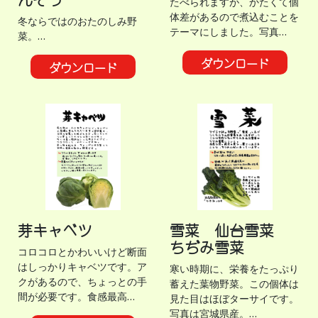
たべられますが、かたくて個
体差があるので煮込むことを
冬ならではのおたのしみ野
テーマにしました。写真…
菜。…
ダウンロード
ダウンロード
芽キャベツ
雪菜 仙台雪菜
ちぢみ雪菜
コロコロとかわいいけど断面
はしっかりキャベツです。ア
寒い時期に、栄養をたっぷり
クがあるので、ちょっとの手
蓄えた葉物野菜。この個体は
間が必要です。食感最高…
見た目はほぼターサイです。
写真は宮城県産。…