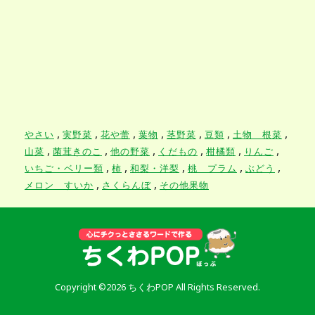
,
,
,
,
,
,
,
やさい
実野菜
花や蕾
葉物
茎野菜
豆類
土物 根菜
,
,
,
,
,
,
山菜
菌茸きのこ
他の野菜
くだもの
柑橘類
りんご
,
,
,
,
,
いちご・ベリー類
柿
和梨・洋梨
桃 プラム
ぶどう
,
,
メロン すいか
さくらんぼ
その他果物
Copyright ©2026 ちくわPOP All Rights Reserved.